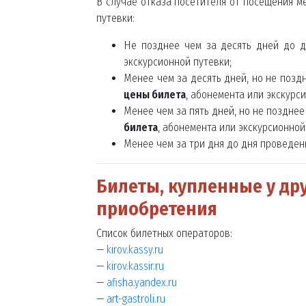
В случае отказа посетителя от посещения м
путевки:
Не позднее чем за десять дней до 
экскурсионной путевки;
Менее чем за десять дней, но не позд
цены билета
, абонемента или экскурс
Менее чем за пять дней, но не поздне
билета
, абонемента или экскурсионной
Менее чем за три дня до дня проведе
Билеты, купленные у др
приобретения
Список билетных операторов:
—
kirov.kassy.ru
—
kirov.kassir.ru
—
afisha.yandex.ru
—
art-gastroli.ru