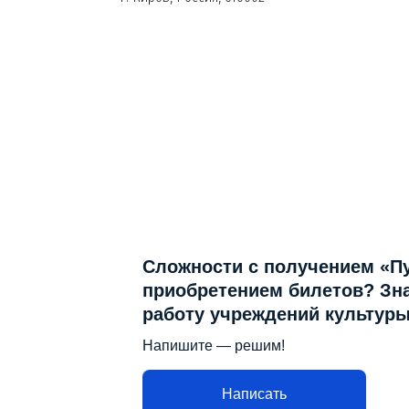
+7 (8332) 21-22-40 (касса филармонии)
+7 (8332) 21-22-45 (касса органного зала)
+7 (8332) 77-92-11 (касса органного зала)
vfkirov@yandex.ru
Сложности с получением «П
приобретением билетов? Зна
работу учреждений культур
Напишите — решим!
Написать