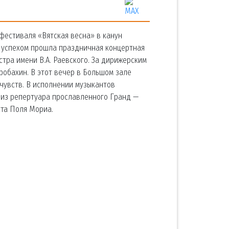
фестиваля «Вятская весна» в канун
 успехом прошла праздничная концертная
тра имени В.А. Раевского. За дирижерским
обахин. В этот вечер в Большом зале
чувств. В исполнении музыкантов
 из репертуара прославленного Гранд —
ста Поля Мориа.