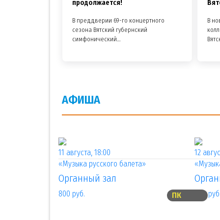
продолжается!
Вят
В преддверии 69-го концертного
В н
сезона Вятский губернский
колл
симфонический…
Вятс
АФИША
11 августа, 18:00
12 авгус
«Музыка русского балета»
«Музыка
Органный зал
Орган
800 руб.
800 руб
ПК