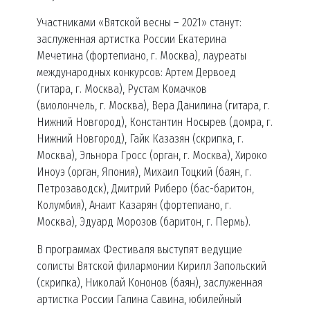
Участниками «Вятской весны – 2021» станут:
заслуженная артистка России Екатерина
Мечетина (фортепиано, г. Москва), лауреаты
международных конкурсов: Артем Дервоед
(гитара, г. Москва), Рустам Комачков
(виолончель, г. Москва), Вера Данилина (гитара, г.
Нижний Новгород), Константин Носырев (домра, г.
Нижний Новгород), Гайк Казазян (скрипка, г.
Москва), Эльнора Гросс (орган, г. Москва), Хироко
Иноуэ (орган, Япония), Михаил Тоцкий (баян, г.
Петрозаводск), Дмитрий Риберо (бас-баритон,
Колумбия), Анаит Казарян (фортепиано, г.
Москва), Эдуард Морозов (баритон, г. Пермь).
В программах Фестиваля выступят ведущие
солисты Вятской филармонии Кирилл Запольский
(скрипка), Николай Кононов (баян), заслуженная
артистка России Галина Савина, юбилейный